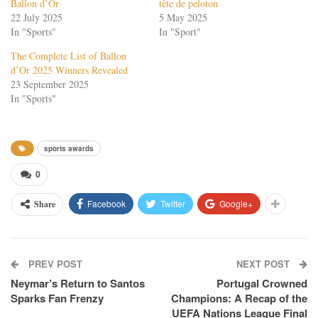
Ballon d’Or
tête de peloton
22 July 2025
5 May 2025
In "Sports"
In "Sport"
The Complete List of Ballon
d’Or 2025 Winners Revealed
23 September 2025
In "Sports"
sports awards
0
Facebook
Twitter
Google+
Share
PREV POST
NEXT POST
Neymar’s Return to Santos
Portugal Crowned
Sparks Fan Frenzy
Champions: A Recap of the
UEFA Nations League Final